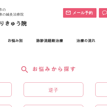
市の
メール予約
療の鍼灸治療院
りきゅう院
お悩み別
脉診流経絡治療
治療の流れ
逆子