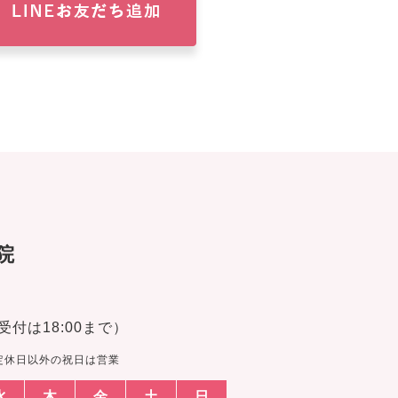
院
話受付は18:00まで）
定休日以外の祝日は営業
水
木
金
土
日