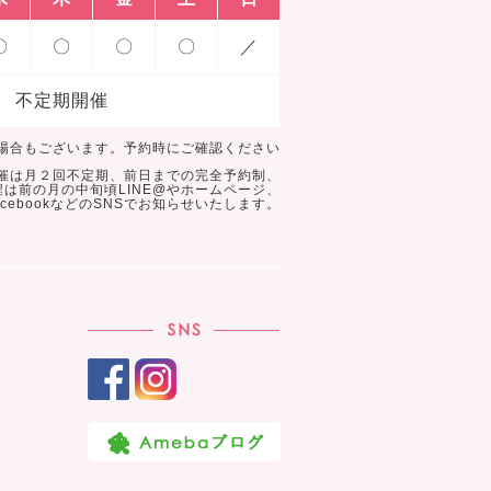
〇
〇
〇
〇
／
不定期開催
場合もございます。予約時にご確認ください
催は月２回不定期、前日までの完全予約制、
程は前の月の中旬頃LINE@やホームページ、
acebookなどのSNSでお知らせいたします。