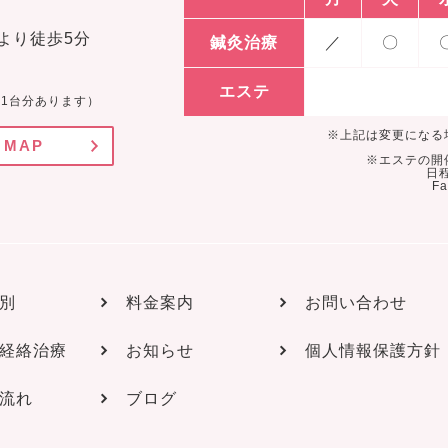
より徒歩5分
鍼灸治療
／
〇
エステ
1台分あります）
※上記は変更になる
MAP
※エステの開
日
F
別
料金案内
お問い合わせ
経絡治療
お知らせ
個人情報保護方針
流れ
ブログ